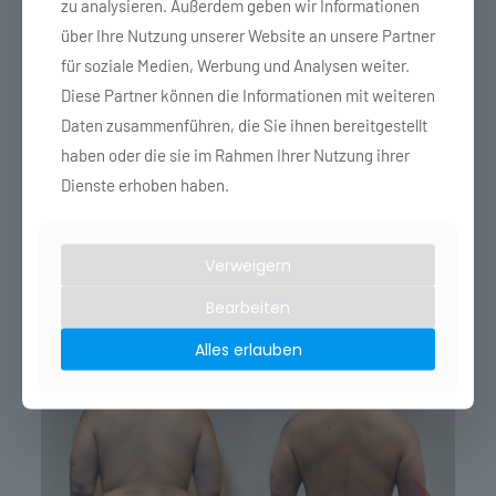
zu analysieren. Außerdem geben wir Informationen
Ort)
über Ihre Nutzung unserer Website an unsere Partner
Ernährungsberatung in jedem Termin
für soziale Medien, Werbung und Analysen weiter.
Supplementprotokoll in jedem Termin
Diese Partner können die Informationen mit weiteren
Lifestyletipps in jedem Termin
Daten zusammenführen, die Sie ihnen bereitgestellt
Personal Training inkl. Trainingsplan separat
haben oder die sie im Rahmen Ihrer Nutzung ihrer
buchbar
Dienste erhoben haben.
Verweigern
Bearbeiten
Alles erlauben