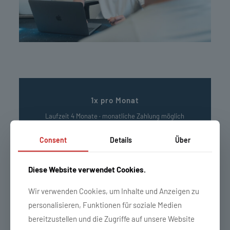
1x pro Monat
Laufzeit 4 Monate · monatliche Zahlung möglich
99,50
€
Consent
Details
Über
/Monat
Erstgespräch vereinbaren
Diese Website verwendet Cookies.
Wir verwenden Cookies, um Inhalte und Anzeigen zu
4
personalisieren, Funktionen für soziale Medien
Termine vor Ort oder online per Video-Call
bereitzustellen und die Zugriffe auf unsere Website
YPSI Hautfaltenmessung in jedem Termin (vor